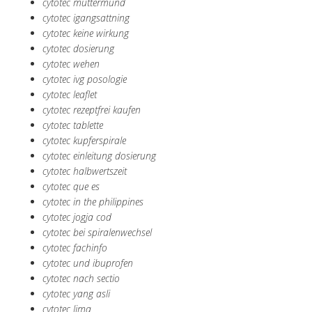
cytotec muttermund
cytotec igangsattning
cytotec keine wirkung
cytotec dosierung
cytotec wehen
cytotec ivg posologie
cytotec leaflet
cytotec rezeptfrei kaufen
cytotec tablette
cytotec kupferspirale
cytotec einleitung dosierung
cytotec halbwertszeit
cytotec que es
cytotec in the philippines
cytotec jogja cod
cytotec bei spiralenwechsel
cytotec fachinfo
cytotec und ibuprofen
cytotec nach sectio
cytotec yang asli
cytotec lima