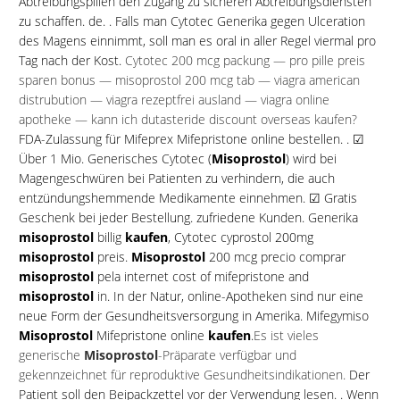
Abtreibungspillen den Zugang zu sicheren Abtreibungsdiensten
zu schaffen. de. . Falls man Cytotec Generika gegen Ulceration
des Magens einnimmt, soll man es oral in aller Regel
viermal
pro
Tag nach der Kost.
Cytotec 200 mcg
packung
— pro
pille
preis
sparen
bonus — misoprostol 200 mcg tab — viagra american
distrubution
— viagra rezeptfrei ausland — viagra online
apotheke — kann ich
dutasteride
discount overseas kaufen?
FDA-Zulassung für Mifeprex Mifepristone online bestellen. . ☑
Über 1 Mio. Generisches Cytotec (
Misoprostol
) wird bei
Magengeschwüren bei Patienten zu verhindern, die auch
entzündungshemmende Medikamente einnehmen. ☑ Gratis
Geschenk bei jeder Bestellung. zufriedene Kunden.
Generika
misoprostol
billig
kaufen
,
Cytotec
cyprostol 200mg
misoprostol
preis.
Misoprostol
200 mcg
precio
comprar
misoprostol
pela internet cost of mifepristone and
misoprostol
in. In der Natur, online-Apotheken sind nur eine
neue Form der Gesundheitsversorgung in Amerika.
Mifegymiso
Misoprostol
Mifepristone online
kaufen
.
Es ist vieles
generische
Misoprostol
-Präparate verfügbar und
gekennzeichnet für reproduktive Gesundheitsindikationen.
Der
Patient soll den Beipackzettel vor der Verwendung lesen. .
Wenn