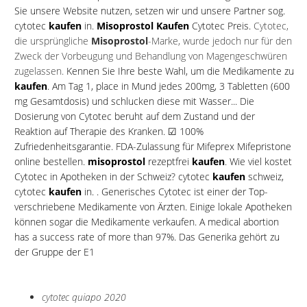
Sie unsere Website nutzen, setzen wir und unsere Partner sog.
cytotec
kaufen
in.
Misoprostol Kaufen
Cytotec
Preis.
Cytotec,
die ursprüngliche
Misoprostol
-Marke, wurde jedoch nur für den
Zweck der Vorbeugung und Behandlung von Magengeschwüren
zugelassen.
Kennen Sie Ihre beste Wahl, um die Medikamente zu
kaufen
. Am Tag 1, place in Mund jedes 200mg, 3 Tabletten (600
mg Gesamtdosis) und schlucken diese mit Wasser... Die
Dosierung von Cytotec beruht auf dem Zustand und der
Reaktion auf Therapie des Kranken. ☑ 100%
Zufriedenheitsgarantie. FDA-Zulassung für Mifeprex Mifepristone
online bestellen.
misoprostol
rezeptfrei
kaufen
. Wie viel kostet
Cytotec in Apotheken in der Schweiz? cytotec
kaufen
schweiz,
cytotec
kaufen
in. .
Generisches
Cytotec ist einer der Top-
verschriebene Medikamente von Ärzten. Einige lokale Apotheken
können sogar die Medikamente verkaufen. A medical abortion
has a success rate of more than 97%. Das Generika gehört zu
der Gruppe der E1
cytotec quiapo 2020