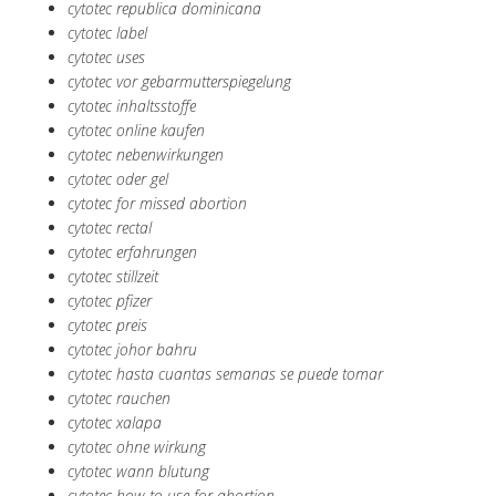
cytotec republica dominicana
cytotec label
cytotec uses
cytotec vor gebarmutterspiegelung
cytotec inhaltsstoffe
cytotec online kaufen
cytotec nebenwirkungen
cytotec oder gel
cytotec for missed abortion
cytotec rectal
cytotec erfahrungen
cytotec stillzeit
cytotec pfizer
cytotec preis
cytotec johor bahru
cytotec hasta cuantas semanas se puede tomar
cytotec rauchen
cytotec xalapa
cytotec ohne wirkung
cytotec wann blutung
cytotec how to use for abortion