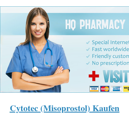
cytotec ohne rezept kaufen
Misoprostol
rezeptfrei
Cytotec (Misoprostol) Kaufen
bestellen