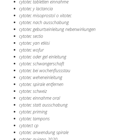
cytotec tabletten einnahme
cytotec y lactancia
cytotec misoprostol o xitotec
cytotec nach ausschabung
cytotec geburtseinleitung nebenwirkungen
cytotec sectio
cytotec yan etkisi
cytotec wofur
cytotec oder gel einleitung
cytotec schwangerschaft
cytotec bei wochenflussstau
cytotec weheneinleitung
cytotec spirale entfernen
cytotec schweiz
cytotec einnahme oral
cytotec statt ausschabung
cytotec priming
cytotec tampons
cytotect cp
cytotec anwendung spirale
cytotec quiapo 2020