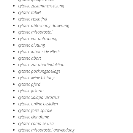
cytotec zusammensetzung
cytotec tablet
cytotec rezeptfrei
cytotec abtreibung dosierung
cytotec misoprostol
cytotec vor abtreibung
cytotec blutung
cytotec labor side effects
cytotec abort
cytotec zur abortinduktion
cytotec packungsbeilage
cytotec keine blutung
cytotec pferd
cytotec jakarta
cytotec xalapa veracruz
cytotec online bestellen
cytotec forte spirale
cytotec einnahme
cytotec como se usa
cytotec misoprostol anwendung