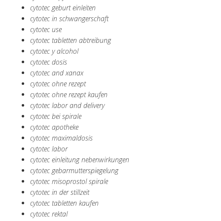
cytotec geburt einleiten
cytotec in schwangerschaft
cytotec use
cytotec tabletten abtreibung
cytotec y alcohol
cytotec dosis
cytotec and xanax
cytotec ohne rezept
cytotec ohne rezept kaufen
cytotec labor and delivery
cytotec bei spirale
cytotec apotheke
cytotec maximaldosis
cytotec labor
cytotec einleitung nebenwirkungen
cytotec gebarmutterspiegelung
cytotec misoprostol spirale
cytotec in der stillzeit
cytotec tabletten kaufen
cytotec rektal