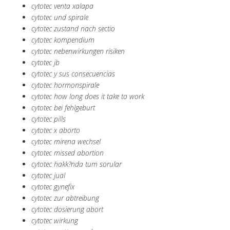
cytotec venta xalapa
cytotec und spirale
cytotec zustand nach sectio
cytotec kompendium
cytotec nebenwirkungen risiken
cytotec jb
cytotec y sus consecuencias
cytotec hormonspirale
cytotec how long does it take to work
cytotec bei fehlgeburt
cytotec pills
cytotec x aborto
cytotec mirena wechsel
cytotec missed abortion
cytotec hakk?nda tum sorular
cytotec jual
cytotec gynefix
cytotec zur abtreibung
cytotec dosierung abort
cytotec wirkung