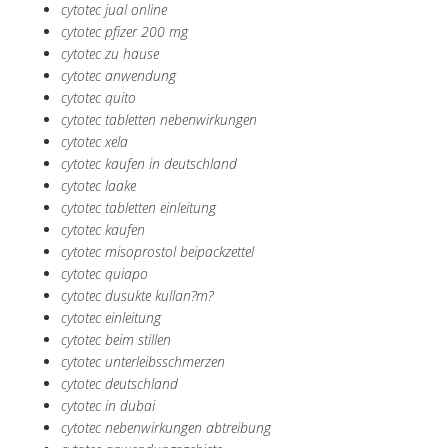
cytotec jual online
cytotec pfizer 200 mg
cytotec zu hause
cytotec anwendung
cytotec quito
cytotec tabletten nebenwirkungen
cytotec xela
cytotec kaufen in deutschland
cytotec laake
cytotec tabletten einleitung
cytotec kaufen
cytotec misoprostol beipackzettel
cytotec quiapo
cytotec dusukte kullan?m?
cytotec einleitung
cytotec beim stillen
cytotec unterleibsschmerzen
cytotec deutschland
cytotec in dubai
cytotec nebenwirkungen abtreibung