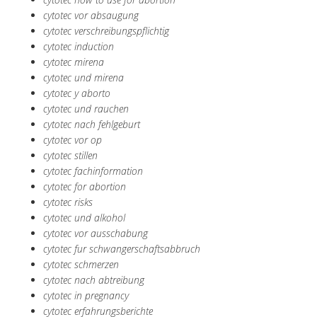
cytotec vor absaugung
cytotec verschreibungspflichtig
cytotec induction
cytotec mirena
cytotec und mirena
cytotec y aborto
cytotec und rauchen
cytotec nach fehlgeburt
cytotec vor op
cytotec stillen
cytotec fachinformation
cytotec for abortion
cytotec risks
cytotec und alkohol
cytotec vor ausschabung
cytotec fur schwangerschaftsabbruch
cytotec schmerzen
cytotec nach abtreibung
cytotec in pregnancy
cytotec erfahrungsberichte