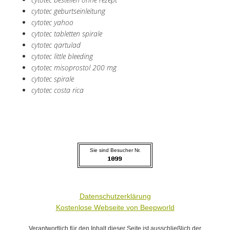
cytotec geburtseinleitung
cytotec yahoo
cytotec tabletten spirale
cytotec qartulad
cytotec little bleeding
cytotec misoprostol 200 mg
cytotec spirale
cytotec costa rica
Sie sind Besucher Nr.
Datenschutzerklärung
Kostenlose Webseite von Beepworld
Verantwortlich für den Inhalt dieser Seite ist ausschließlich der