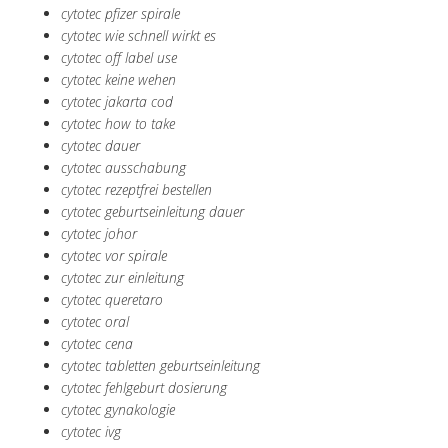
cytotec pfizer spirale
cytotec wie schnell wirkt es
cytotec off label use
cytotec keine wehen
cytotec jakarta cod
cytotec how to take
cytotec dauer
cytotec ausschabung
cytotec rezeptfrei bestellen
cytotec geburtseinleitung dauer
cytotec johor
cytotec vor spirale
cytotec zur einleitung
cytotec queretaro
cytotec oral
cytotec cena
cytotec tabletten geburtseinleitung
cytotec fehlgeburt dosierung
cytotec gynakologie
cytotec ivg