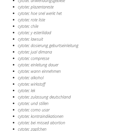
cytotec anwendungsgebiete
cytotec plazentareste
cytotec hoe snel werkt het
cytotec rote liste
cytotec chile
cytotec y esterilidad
cytotec lawsuit
cytotec dosierung geburtseinleitung
cytotec jual dimana
cytotec compresse
cytotec einleitung dauer
cytotec wann einnehmen
cytotec alkohol
cytotec wirkstoff
cytotec lek
cytotec zulassung deutschland
cytotec und stillen
cytotec como usar
cytotec kontraindikationen
cytotec bei missed abortion
cytotec zapfchen