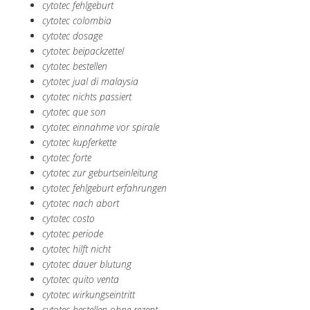
cytotec fehlgeburt
cytotec colombia
cytotec dosage
cytotec beipackzettel
cytotec bestellen
cytotec jual di malaysia
cytotec nichts passiert
cytotec que son
cytotec einnahme vor spirale
cytotec kupferkette
cytotec forte
cytotec zur geburtseinleitung
cytotec fehlgeburt erfahrungen
cytotec nach abort
cytotec costo
cytotec periode
cytotec hilft nicht
cytotec dauer blutung
cytotec quito venta
cytotec wirkungseintritt
cytotec bestellen ohne rezept