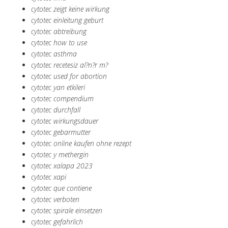
cytotec zeigt keine wirkung
cytotec einleitung geburt
cytotec abtreibung
cytotec how to use
cytotec asthma
cytotec recetesiz al?n?r m?
cytotec used for abortion
cytotec yan etkileri
cytotec compendium
cytotec durchfall
cytotec wirkungsdauer
cytotec gebarmutter
cytotec online kaufen ohne rezept
cytotec y methergin
cytotec xalapa 2023
cytotec xapi
cytotec que contiene
cytotec verboten
cytotec spirale einsetzen
cytotec gefahrlich